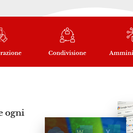
orazione
Condivisione
Amminis
e ogni