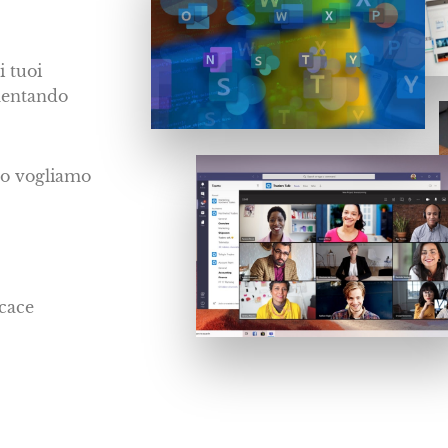
 tuoi
umentando
sto vogliamo
cace