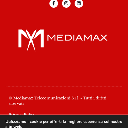
© Mediamax Telecomunicazioni S.r.l. - Tutti i diritti
riservati
Privacy Policy
Utilizziamo i cookie per offrirti la migliore esperienza sul nostro
P.IVA 01578530998
sito web.